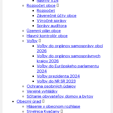
Návrhy VZN
Rozpočet obce
Rozpočet
Záverečné účty obce
Výročné správy
Správy audítora
Územný plán obce
Hlavný kontrolór obce
Voľby
Voľby do orgánov samosprávy obcí
2026
Voľby do orgánov samosprávnych
krajov 2026
Voľby do Európskeho parlamentu
2024
Voľby prezidenta 2024
Voľby do NR SR 2023
Ochrana osobných údajov
Verejné vyhlášky
Sčítanie obyvateľov, domov a bytov
Obecný úrad
Hlásenie v obecnom rozhlase
Strelnica Kvačany