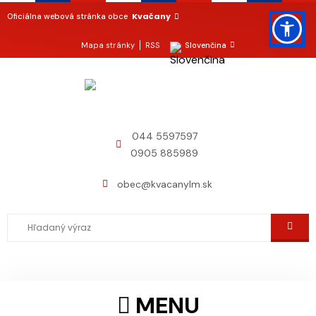
Kvačany
Oficiálna webová stránka obce
Mapa stránky
RSS
Slovenčina
044 5597597
0905 885989
obec@kvacanylm.sk
MENU