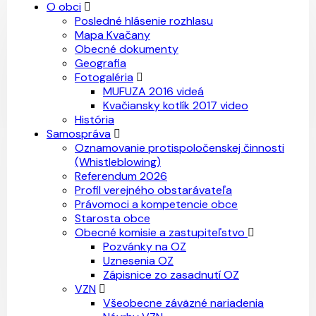
O obci
Posledné hlásenie rozhlasu
Mapa Kvačany
Obecné dokumenty
Geografia
Fotogaléria
MUFUZA 2016 videá
Kvačiansky kotlík 2017 video
História
Samospráva
Oznamovanie protispoločenskej činnosti
(Whistleblowing)
Referendum 2026
Profil verejného obstarávateľa
Právomoci a kompetencie obce
Starosta obce
Obecné komisie a zastupiteľstvo
Pozvánky na OZ
Uznesenia OZ
Zápisnice zo zasadnutí OZ
VZN
Všeobecne záväzné nariadenia