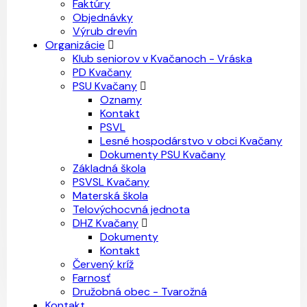
Faktúry
Objednávky
Výrub drevín
Organizácie
Klub seniorov v Kvačanoch - Vráska
PD Kvačany
PSU Kvačany
Oznamy
Kontakt
PSVL
Lesné hospodárstvo v obci Kvačany
Dokumenty PSU Kvačany
Základná škola
PSVSL Kvačany
Materská škola
Telovýchocvná jednota
DHZ Kvačany
Dokumenty
Kontakt
Červený kríž
Farnosť
Družobná obec - Tvarožná
Kontakt