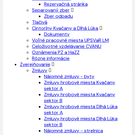
Rezervačná stránka
Separovaný zber
Zber odpadu
Tlačivá
Cintoríny Kvačany a Dlhá Lúka
Dokumenty
Voľné pracovné miesta UPSVaR LM
Celoživotné vzdelávanie CVANU
Oznámenia PZ a HaZZ
Rôzne informácie
Zverejňovanie
Zmluvy
Nájomné zmluvy - byty
Zmluvy hrobové miesta Kvačany
sektor A
Zmluvy hrobové miesta Kvačany
sektor B
Zmluvy hrobové miesta Dlhá Lúka
sektor A
Zmluvy hrobové miesta Dlhá Lúka
sektor B
Nájomné zmluvy - strelnica