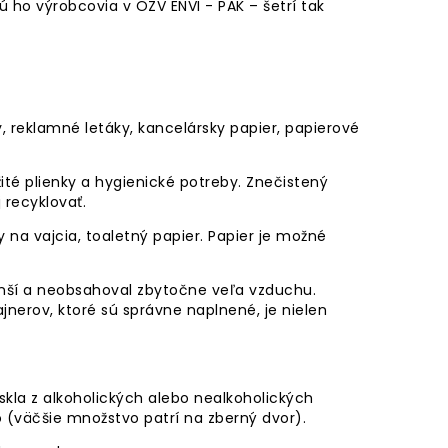
ú ho výrobcovia v OZV ENVI - PAK – šetrí tak
, reklamné letáky, kancelársky papier, papierové
ité plienky a hygienické potreby. Znečistený
 recyklovať.
y na vajcia, toaletný papier. Papier je možné
enší a neobsahoval zbytočne veľa vzduchu.
jnerov, ktoré sú správne naplnené, je nielen
skla z alkoholických alebo nealkoholických
 (väčšie množstvo patrí na zberný dvor).