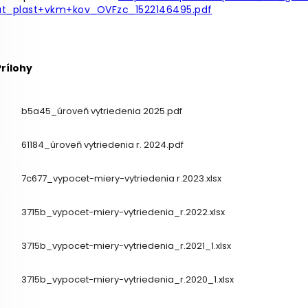
at_plast+vkm+kov_OVFzc_1522146495.pdf
Prílohy
b5a45_úroveň vytriedenia 2025.pdf
61184_úroveň vytriedenia r. 2024.pdf
7c677_vypocet-miery-vytriedenia r.2023.xlsx
3715b_vypocet-miery-vytriedenia_r.2022.xlsx
3715b_vypocet-miery-vytriedenia_r.2021_1.xlsx
3715b_vypocet-miery-vytriedenia_r.2020_1.xlsx