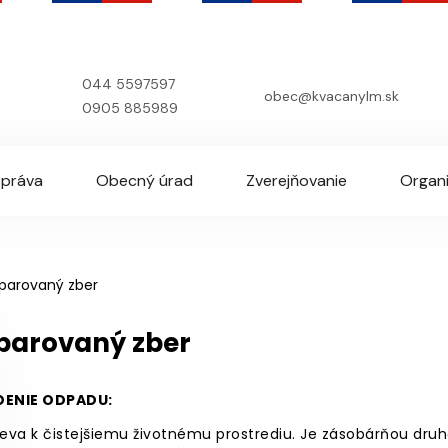
044 5597597
obec@kvacanylm.sk
0905 885989
práva
Obecný úrad
Zverejňovanie
Organi
parovaný zber
parovaný zber
DENIE ODPADU:
ieva k čistejšiemu životnému prostrediu. Je zásobárňou druho