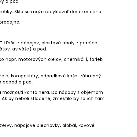
ky a pod.
výrobky. Sklo sa môže recyklovať donekonečna.
predajne.
 fľaše z nápojov, plastové obaly z pracích
tov, aviváže) a pod.
o napr. motorových olejov, chemikálií, farieb
olácie, kompostéry, odpadkové koše, záhradný
na odpad a pod.
a možnosti kontajnera. Do nádoby s objemom
aš. Ak by neboli stlačené, zmestilo by sa ich tam
zervy, nápojové plechovky, alobal, kovové