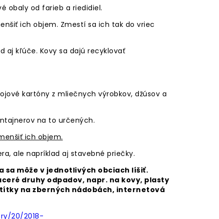
baly od farieb a riedidiel.
enšiť ich objem. Zmestí sa ich tak do vriec
 aj kľúče. Kovy sa dajú recyklovať
jové kartóny z mliečnych výrobkov, džúsov a
kontajnerov na to určených.
menšiť ich objem.
a, ale napríklad aj stavebné priečky.
sa môže v jednotlivých obciach líšiť.
aceré druhy odpadov, napr. na kovy, plasty
títky na zberných nádobách, internetová
ery/20/2018-