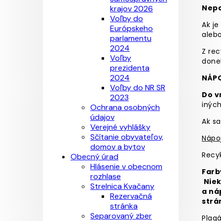
Nepa
krajov 2026
Voľby do
Ak je
Európskeho
alebo
parlamentu
2024
Z rec
Voľby
done
prezidenta
2024
NÁP
Voľby do NR SR
Do v
2023
iných
Ochrana osobných
údajov
Ak sa
Verejné vyhlášky
Sčítanie obyvateľov,
Nápoj
domov a bytov
Recyk
Obecný úrad
Hlásenie v obecnom
Farb
rozhlase
Niek
Strelnica Kvačany
a ná
Rezervačná
strá
stránka
Separovaný zber
Plag