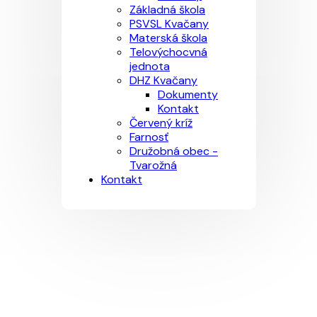
Základná škola
PSVSL Kvačany
Materská škola
Telovýchocvná
jednota
DHZ Kvačany
Dokumenty
Kontakt
Červený kríž
Farnosť
Družobná obec -
Tvarožná
Kontakt