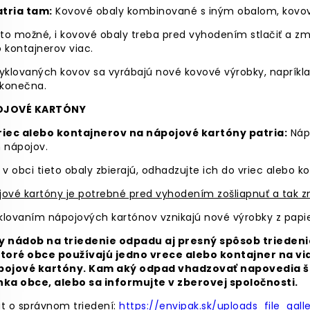
tria tam:
Kovové obaly kombinované s iným obalom, kovové o
 to možné, i kovové obaly treba pred vyhodením stlačiť a zm
 kontajnerov viac.
yklovaných kovov sa vyrábajú nové kovové výrobky, napríklad
konečna.
OJOVÉ KARTÓNY
riec alebo kontajnerov na nápojové kartóny patria:
Nápo
 nápojov.
 v obci tieto obaly zbierajú, odhadzujte ich do vriec alebo 
ové kartóny je potrebné pred vyhodením zošliapnuť a tak z
lovaním nápojových kartónov vznikajú nové výrobky z papier
y nádob na triedenie odpadu aj presný spôsob triedenia 
toré obce používajú jedno vrece alebo kontajner na vi
pojové kartóny. Kam aký odpad vhadzovať napovedia š
nka obce, alebo sa informujte v zberovej spoločnosti.
át o správnom triedení:
https://envipak.sk/uploads_file_gall