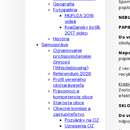
Spoma
Geografia
popla
Fotogaléria
MUFUZA 2016
NEBU
videá
Kvačiansky kotlík
PAPI
2017 video
Do v
História
obaly
Samospráva
Oznamovanie
Nepa
protispoločenskej
papie
činnosti
(Whistleblowing)
Z rec
Referendum 2026
recyk
Profil verejného
Krab
obstarávateľa
Zosta
Právomoci a
efekt
kompetencie obce
Starosta obce
SKL
Obecné komisie a
zastupiteľstvo
Do v
Pozvánky na OZ
nápoj
Uznesenia OZ