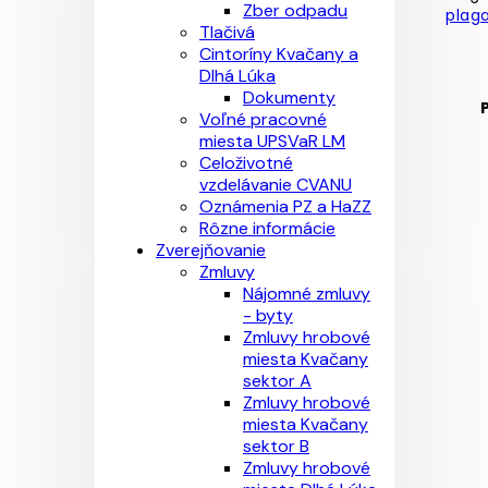
Zber odpadu
plag
Tlačivá
Cintoríny Kvačany a
Dlhá Lúka
Dokumenty
Voľné pracovné
miesta UPSVaR LM
Celoživotné
vzdelávanie CVANU
Oznámenia PZ a HaZZ
Rôzne informácie
Zverejňovanie
Zmluvy
Nájomné zmluvy
- byty
Zmluvy hrobové
miesta Kvačany
sektor A
Zmluvy hrobové
miesta Kvačany
sektor B
Zmluvy hrobové