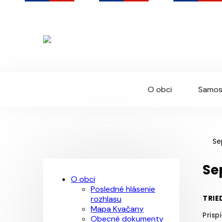
Kvačany
Oficiálna webová stránka obce
O obci
Samos
Se
Navigácia
Se
O obci
Posledné hlásenie
TRIE
rozhlasu
Mapa Kvačany
Prisp
Obecné dokumenty