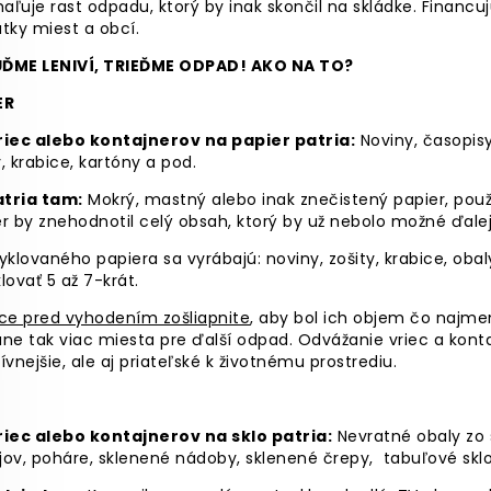
ľuje rast odpadu, ktorý by inak skončil na skládke. Financuj
tky miest a obcí.
ĎME LENIVÍ, TRIEĎME ODPAD! AKO NA TO?
ER
riec alebo kontajnerov na papier patria:
Noviny, časopisy
, krabice, kartóny a pod.
tria tam:
Mokrý, mastný alebo inak znečistený papier, použ
r by znehodnotil celý obsah, ktorý by už nebolo možné ďalej
yklovaného papiera sa vyrábajú: noviny, zošity, krabice, obal
lovať 5 až 7-krát.
ice pred vyhodením zošliapnite
, aby bol ich objem čo najm
ne tak viac miesta pre ďalší odpad. Odvážanie vriec a konta
ívnejšie, ale aj priateľské k životnému prostrediu.
O
riec alebo kontajnerov na sklo patria:
Nevratné obaly zo 
ov, poháre, sklenené nádoby, sklenené črepy, tabuľové sklo