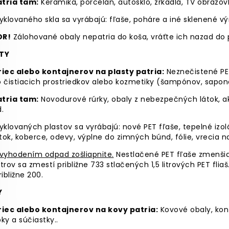
tria tam:
Keramika, porcelán, autosklo, zrkadlá, TV obrazov
yklovaného skla sa vyrábajú: fľaše, poháre a iné sklenené 
OR!
Zálohované obaly nepatria do koša, vráťte ich nazad do 
TY
riec alebo kontajnerov na plasty patria:
Neznečistené PET
 čistiacich prostriedkov alebo kozmetiky (šampónov, saponá
tria tam:
Novodurové rúrky, obaly z nebezpečných látok, ak
.
yklovaných plastov sa vyrábajú: nové PET fľaše, tepelné iz
ok, koberce, odevy, výplne do zimných búnd, fólie, vrecia 
 vyhodením odpad zošliapnite.
Nestlačené PET fľaše zmenši
litrov sa zmestí približne 733 stlačených 1,5 litrových PET fli
ribližne 200.
Y
riec alebo kontajnerov na kovy patria:
Kovové obaly, kon
ky a súčiastky..