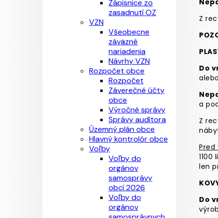
Nepa
Zápisnice zo
zasadnutí OZ
Z rec
VZN
Všeobecne
POZ
záväzné
nariadenia
PLAS
Návrhy VZN
Do v
Rozpočet obce
alebo
Rozpočet
Záverečné účty
Nepa
obce
a pod
Výročné správy
Správy audítora
Z rec
Územný plán obce
nábyt
Hlavný kontrolór obce
Pred
Voľby
1100 
Voľby do
len p
orgánov
samosprávy
KOV
obcí 2026
Voľby do
Do v
orgánov
výrob
samosprávnych