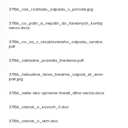
3715b_cas_rozkladu_odpadu_v_prirode.jpg
3715b_co_patri_a_nepatri_do_farebnych_kontaj
nerov.docx
3715b_co_sa_z_recyklovaneho_odpadu_vyraba.
pdf
3715b_zakladne_pravidla_triedenia.pdf
3715b_nebudme_lenivi_triedme_odpad_sk_envi-
pak.jpg
3715b_viete-ako-spravne-triedit_dlha-verzia.docx
3715b_clanok_o_kovoch_0.doc
3715b_clanok_o_vkm.doc