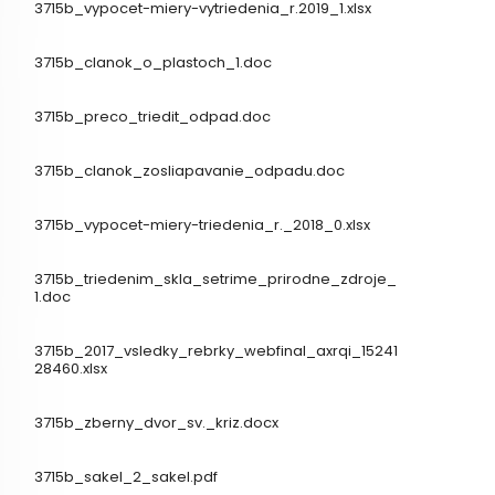
3715b_vypocet-miery-vytriedenia_r.2019_1.xlsx
3715b_clanok_o_plastoch_1.doc
3715b_preco_triedit_odpad.doc
3715b_clanok_zosliapavanie_odpadu.doc
3715b_vypocet-miery-triedenia_r._2018_0.xlsx
3715b_triedenim_skla_setrime_prirodne_zdroje_
1.doc
3715b_2017_vsledky_rebrky_webfinal_axrqi_15241
28460.xlsx
3715b_zberny_dvor_sv._kriz.docx
3715b_sakel_2_sakel.pdf