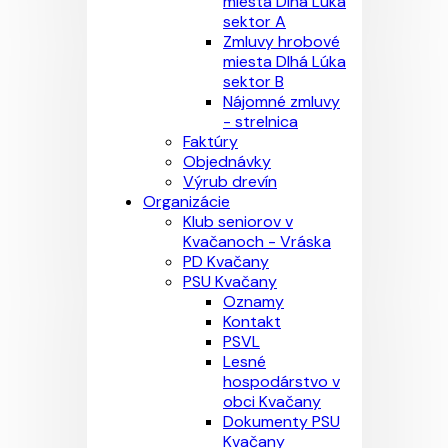
miesta Dlhá Lúka
sektor A
Zmluvy hrobové
miesta Dlhá Lúka
sektor B
Nájomné zmluvy
- strelnica
Faktúry
Objednávky
Výrub drevín
Organizácie
Klub seniorov v
Kvačanoch - Vráska
PD Kvačany
PSU Kvačany
Oznamy
Kontakt
PSVL
Lesné
hospodárstvo v
obci Kvačany
Dokumenty PSU
Kvačany