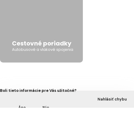
Cestovné poriadky
Autobusové a vlakové spojenia
Boli tieto informácie pre Vás užitočné?
Nahlásiť chybu
Áno
Nie