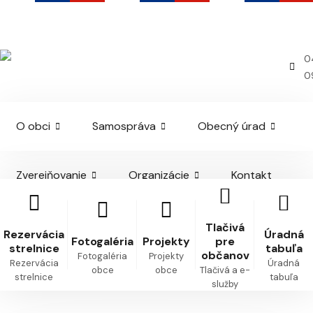
Kvačany
Oficiálna webová stránka obce
0
0
O obci
Samospráva
Obecný úrad
Zverejňovanie
Organizácie
Kontakt
Tlačivá
Rezervácia
Úradná
Fotogaléria
Projekty
pre
strelnice
tabuľa
občanov
Fotogaléria
Projekty
Rezervácia
Úradná
obce
obce
Tlačivá a e-
strelnice
tabuľa
služby