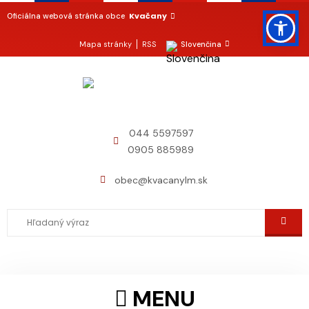
Kvačany
Oficiálna webová stránka obce
Mapa stránky
RSS
Slovenčina
044 5597597
0905 885989
obec@kvacanylm.sk
MENU