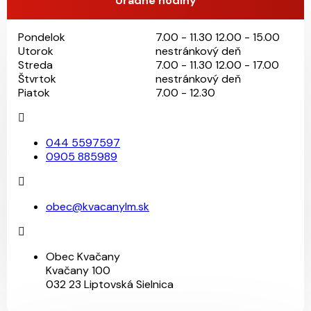
Úradné hodiny
Pondelok
7.00 - 11.30 12.00 - 15.00
Utorok
nestránkový deň
Streda
7.00 - 11.30 12.00 - 17.00
Štvrtok
nestránkový deň
Piatok
7.00 - 12.30
044 5597597
0905 885989
obec@kvacanylm.sk
Obec Kvačany
Kvačany 100
032 23 Liptovská Sielnica