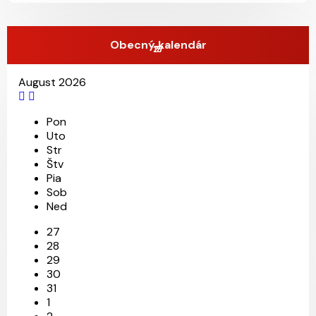
Obecný kalendár
27
19
7
August 2026
Pon
Uto
Str
Štv
Pia
Sob
Ned
27
28
29
30
31
1